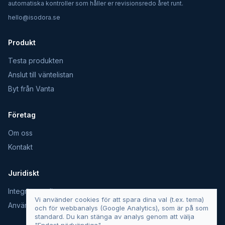
automatiska kontroller som håller er revisionsredo året runt.
hello@isodora.se
Produkt
Testa produkten
Anslut till väntelistan
Byt från Vanta
Företag
Om oss
Kontakt
Juridiskt
Integritetspolicy
Vi använder cookies för att spara dina val (t.ex. tema)
Användarvillkor
och för webbanalys (Google Analytics), som är på som
standard. Du kan stänga av analys genom att välja